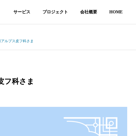
サービス
プロジェクト
会社概要
HOME
田アルプス皮フ科さま
社員紹介
会社情報
EMBER
COMPANY
皮フ科さま
所
相続・贈与
ドクタ
家族会議支援センター
クリニック