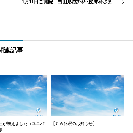
1月11日ご開院 白山形成外科･皮膚科さま
関連記事
社が増えました（ユニバ
【ＧＷ休暇のお知らせ】
期）