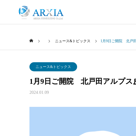
ニュース&トピックス
1月9日ご開院 北戸
代表メッセージ
MESSAGE
M
ニュース&トピックス
1月9日ご開院 北戸田アルプス
2024.01.09
事故の際は
ACCIDENT
FP事務所
結婚相談
みらいのお金クリニッ
ク
to Me