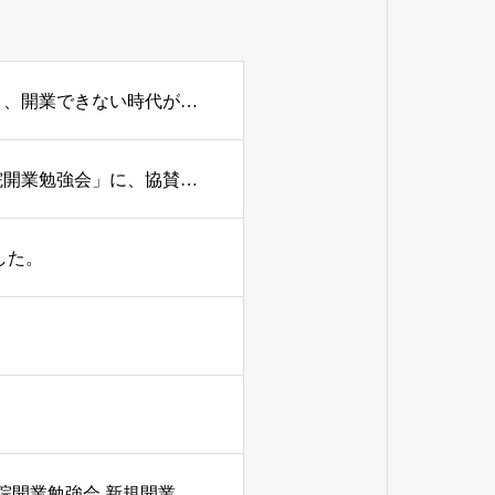
【2026/7/5開催】開業抑制・制限時代の到来！まもなく、開業できない時代が始まる！？「いつか開業」はもう通用しない。今後選ばれる医院とは？
7/5に東京で開催される「メディカルスタディ協会 医院開業勉強会」に、協賛企業としてブース出展いたします！
した。
【2025.7.6開催】2025年度 メディカルスタディ協会 医院開業勉強会 新規開業・承継開業・分院開業 開業規制を見据え、今後の成功戦略はこれだ！