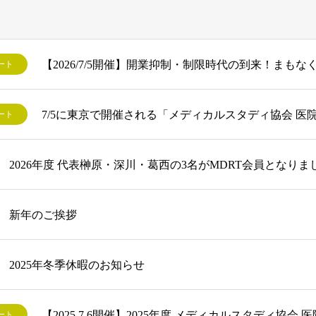
ート
ート
2026年度 代表榊原・深川・葛西の3名がMDRT会員となりま
新年のご挨拶
2025年冬季休暇のお知らせ
ート